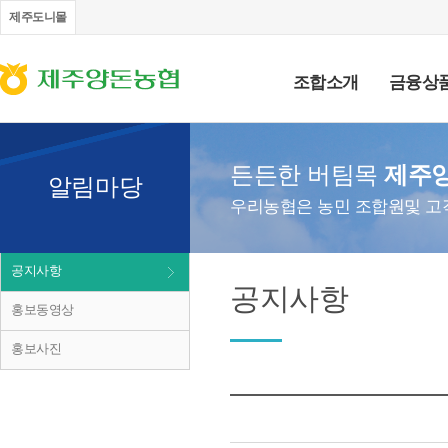
제주도니몰
조합소개
금융상
든든한 버팀목
제주
알림마당
우리농협은 농민 조합원및 고
공지사항
공지사항
홍보동영상
홍보사진