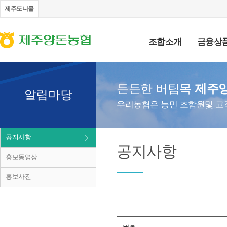
제주도니몰
조합소개
금융상
든든한 버팀목
제주
알림마당
우리농협은 농민 조합원및 고
공지사항
공지사항
홍보동영상
홍보사진